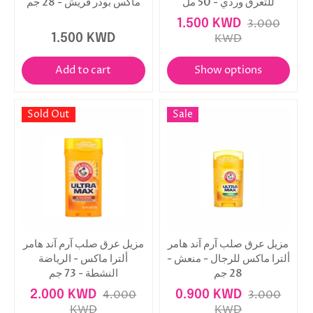
للتعرق وردي - 50 مل
ماكس بودر فريش - 28 جم
1.500 KWD
3.000
1.500 KWD
KWD
Add to cart
Show options
Sold Out
Sale
مزيل عرق صلب آرم آند هامر
مزيل عرق صلب آرم آند هامر
ألترا ماكس للرجال - منعش -
ألترا ماكس - الرياضة
28 جم
النشطة - 73 جم
2.000 KWD
4.000
0.900 KWD
3.000
KWD
KWD