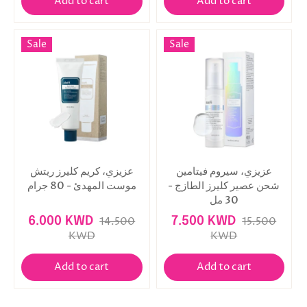
Add to cart
Add to cart
Sale
Sale
عزيزي، سيروم فيتامين
عزيزي، كريم كليرز ريتش
شحن عصير كليرز الطازج -
موست المهدئ - 80 جرام
30 مل
6.000 KWD
14.500
7.500 KWD
15.500
KWD
KWD
Add to cart
Add to cart