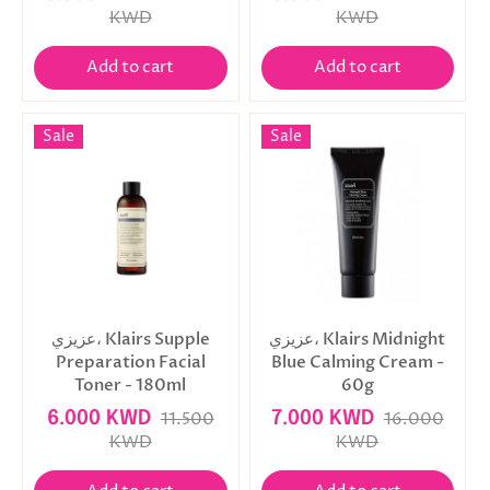
KWD
KWD
Add to cart
Add to cart
Sale
Sale
عزيزي، Klairs Midnight
عزيزي، Klairs Supple
Preparation Facial
Blue Calming Cream -
Toner - 180ml
60g
6.000 KWD
11.500
7.000 KWD
16.000
KWD
KWD