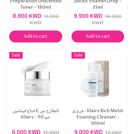
Preparation Unscented
Juiced Vitamin Drop -
Toner - 180ml
35ml
8.900 KWD
11.500
9.900 KWD
14.000
KWD
KWD
Add to cart
Add to cart
Sale
Sale
عزيزي، Klairs Rich Moist
قناع فيتامين E الطازج من
Foaming Cleanser -
Klairs - 90 جم
100ml
6.500 KWD
13.000
9.000 KWD
12.000